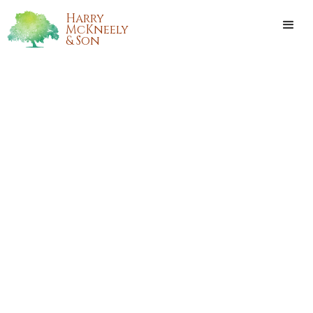
Harry
McKneely
& Son
DANETTE MARIE CROVETTO
DRELL