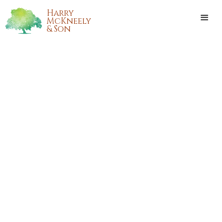
Harry
McKneely
& Son
CYNTHIA M. FUSELIER
DELATTE