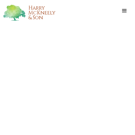
Harry
McKneely
& Son
BLISS LIZBETH BUNDY
ALBERT