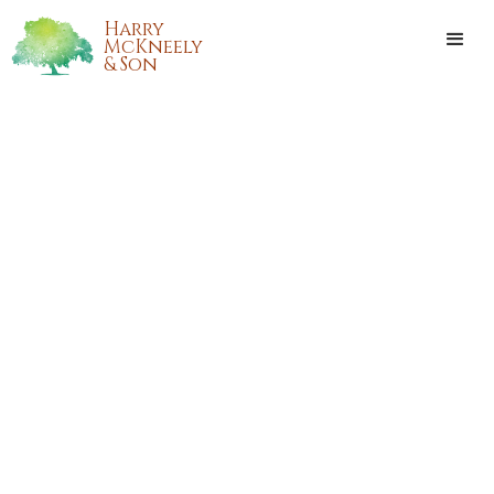
Harry
McKneely
& Son
BETTY JEAN FONTENOT
ADAMS