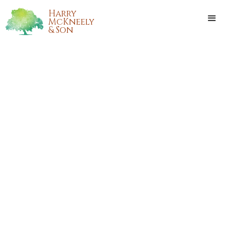
Harry
McKneely
& Son
BERNICE BOURQUE
ROUGEAU