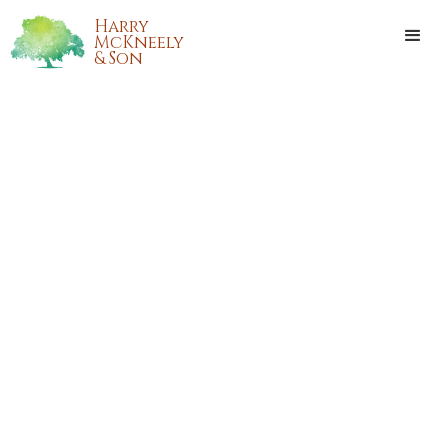
Harry
McKneely
& Son
BEBÉ AITANNA SAORI
MEDRANO-DIAZ