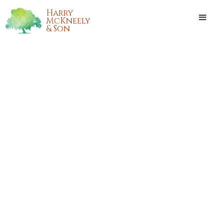
Harry
McKneely
& Son
ANTHONY TONY DOMIANO
JR.