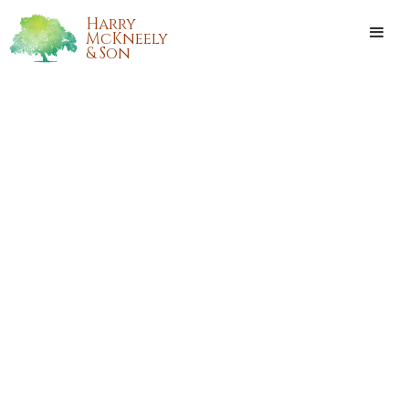
Harry
McKneely
& Son
ANN PATRICIA SCHARF
JARDOT