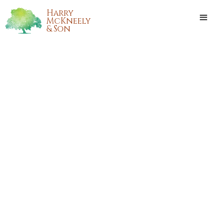
Harry
McKneely
& Son
ANN “ANNIE” PALAZZOTTO
WALLACE